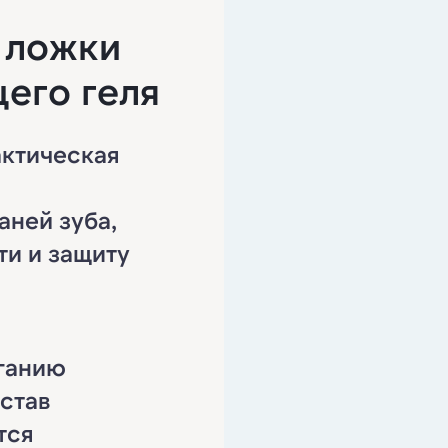
 ложки
его геля
ктическая
аней зуба,
ти и защиту
ганию
став
тся