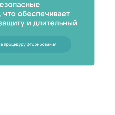
безопасные
чить
 что обеспечивает
защиту и длительный
на процедуру фторирования
ку