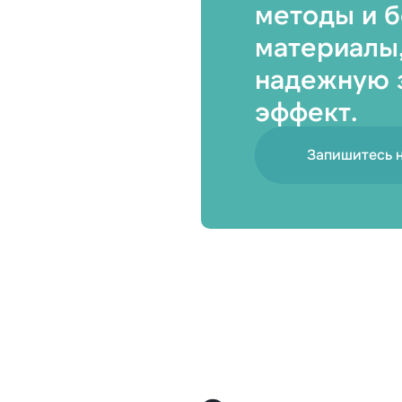
методы и 
За какой год / годы вы хотите полу
материалы,
 номер амбулаторной карты
справку *
надежную 
эффект.
почту, на которую нужно выслать
Введите ваш номер телефона
Шаг 1 из
Запишитесь 
Далее
3
имая на кнопку, вы соглашаетесь с
политикой
Заказать справ
работки персональных данных