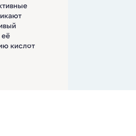
активные
никают
чивый
 её
ию кислот