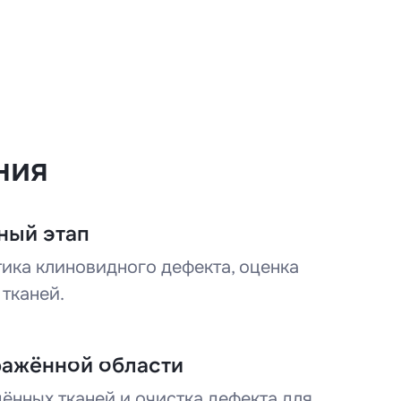
чить
ния
ку
ный этап
ика клиновидного дефекта, оценка
 тканей.
ражённой области
ённых тканей и очистка дефекта для