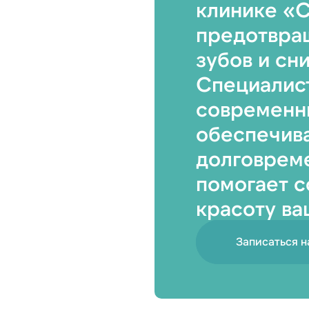
клинике «С
предотвра
зубов и сн
Специалис
современн
авьте заявку на налоговый вычет
обеспечив
долговреме
иент является плательщиком
Вопрос 1
помогает с
иент не является плательщиком
красоту ва
Ответ 1
 ваши ФИО*
Ответ 2
Записаться н
дату рождения*
Введите ИНН пациента*