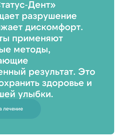
татус‑Дент»
щает разрушение
ижает дискомфорт.
ты применяют
ые методы,
ающие
нный результат. Это
охранить здоровье и
шей улыбки.
а лечение