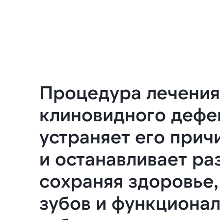
Введите
Укажите 
справку*
Процедура лечения
клиновидного дефе
Наж
об
устраняет его прич
и останавливает ра
сохраняя здоровье,
зубов и функциона