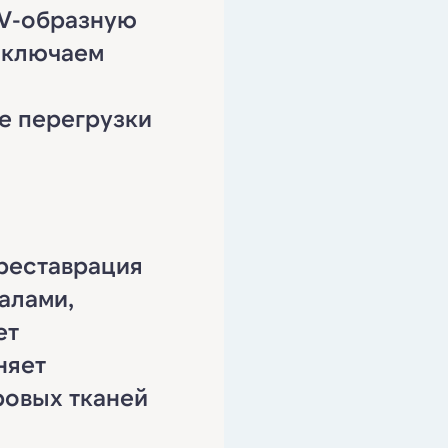
 V-образную
выключаем
е перегрузки
реставрация
алами,
ет
няет
ровых тканей